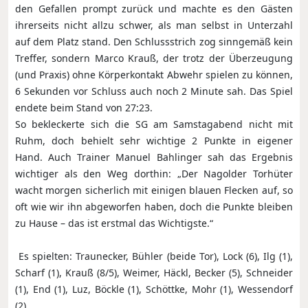
den Gefallen prompt zurück und machte es den Gästen
ihrerseits nicht allzu schwer, als man selbst in Unterzahl
auf dem Platz stand. Den Schlussstrich zog sinngemäß kein
Treffer, sondern Marco Krauß, der trotz der Überzeugung
(und Praxis) ohne Körperkontakt Abwehr spielen zu können,
6 Sekunden vor Schluss auch noch 2 Minute sah. Das Spiel
endete beim Stand von 27:23.
So bekleckerte sich die SG am Samstagabend nicht mit
Ruhm, doch behielt sehr wichtige 2 Punkte in eigener
Hand. Auch Trainer Manuel Bahlinger sah das Ergebnis
wichtiger als den Weg dorthin: „Der Nagolder Torhüter
wacht morgen sicherlich mit einigen blauen Flecken auf, so
oft wie wir ihn abgeworfen haben, doch die Punkte bleiben
zu Hause – das ist erstmal das Wichtigste.“
Es spielten: Traunecker, Bühler (beide Tor), Lock (6), Ilg (1),
Scharf (1), Krauß (8/5), Weimer, Häckl, Becker (5), Schneider
(1), End (1), Luz, Böckle (1), Schöttke, Mohr (1), Wessendorf
(2)