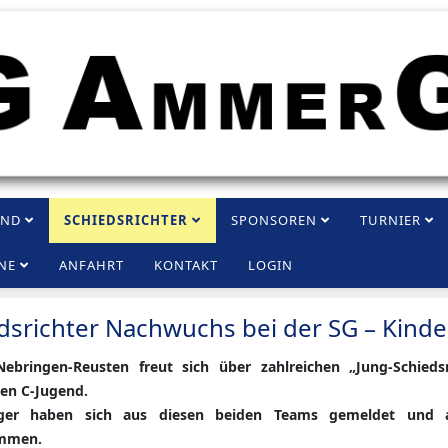
END
SCHIEDSRICHTER
SPONSOREN
TURNIER
NE
ANFAHRT
KONTAKT
LOGIN
dsrichter Nachwuchs bei der SG – Kinder
ebringen-Reusten freut sich über zahlreichen „Jung-Schied
en C-Jugend.
ger haben sich aus diesen beiden Teams gemeldet und an 
ommen.