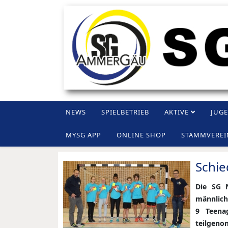
NEWS
SPIELBETRIEB
AKTIVE
JUG
MYSG APP
ONLINE SHOP
STAMMVEREI
Schie
Die SG N
männlich
9 Teena
teilgen