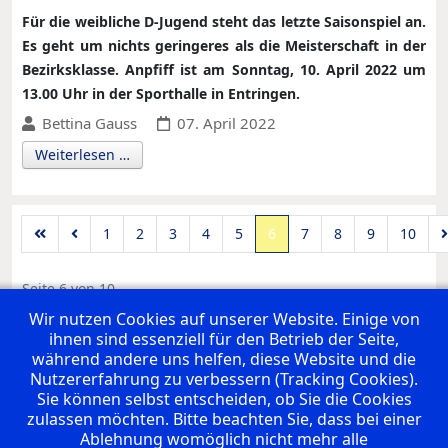
Für die weibliche D-Jugend steht das letzte Saisonspiel an.
Es geht um nichts geringeres als die Meisterschaft in der
Bezirksklasse. Anpfiff ist am Sonntag, 10. April 2022 um
13.00 Uhr in der Sporthalle in Entringen.
Bettina Gauss
07. April 2022
Weiterlesen …
1
2
3
4
5
6
7
8
9
10
Seite 6 von 10
Wir nutzen Cookies auf unserer Website. Einige von
ihnen sind essenziell für den Betrieb der Seite,
UNSERE PREMIUM SPONSOREN
während andere uns helfen, diese Website und die
Nutzererfahrung zu verbessern (Tracking Cookies).
Sie können selbst entscheiden, ob Sie die Cookies
zulassen möchten. Bitte beachten Sie, dass bei einer
Ablehnung womöglich nicht mehr alle