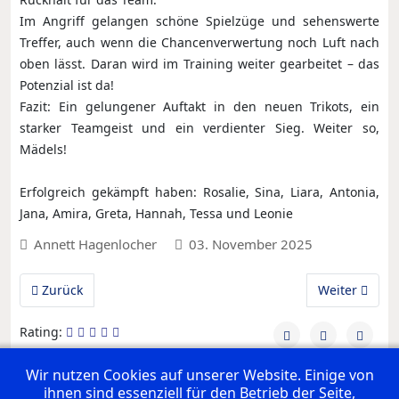
Im Angriff gelangen schöne Spielzüge und sehenswerte
Treffer, auch wenn die Chancenverwertung noch Luft nach
oben lässt. Daran wird im Training weiter gearbeitet – das
Potenzial ist da!
Fazit: Ein gelungener Auftakt in den neuen Trikots, ein
starker Teamgeist und ein verdienter Sieg. Weiter so,
Mädels!
Erfolgreich gekämpft haben: Rosalie, Sina, Liara, Antonia,
Jana, Amira, Greta, Hannah, Tessa und Leonie
Annett Hagenlocher
03. November 2025
Vorheriger Beitrag: wJD: Heimspiel gegen VfL Nagold
Nächster Bei
Zurück
Weiter
Rating:
Wir nutzen Cookies auf unserer Website. Einige von
ihnen sind essenziell für den Betrieb der Seite,