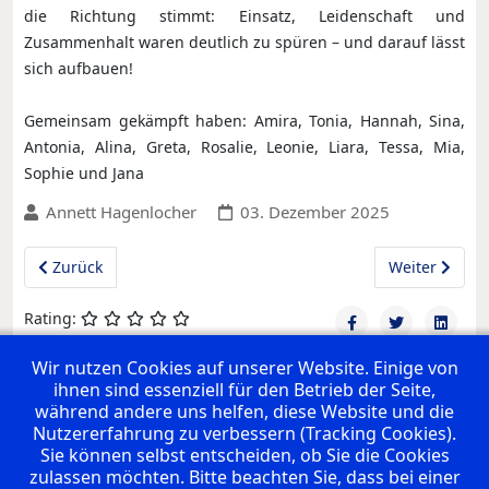
die Richtung stimmt: Einsatz, Leidenschaft und
Zusammenhalt waren deutlich zu spüren – und darauf lässt
sich aufbauen!
Gemeinsam gekämpft haben: Amira, Tonia, Hannah, Sina,
Antonia, Alina, Greta, Rosalie, Leonie, Liara, Tessa, Mia,
Sophie und Jana
Annett Hagenlocher
03. Dezember 2025
Vorheriger Beitrag: wJD: SG AmmerGäu vs. SG H2Ku
Nächster Beit
Zurück
Weiter
Rating:
Wir nutzen Cookies auf unserer Website. Einige von
ihnen sind essenziell für den Betrieb der Seite,
UNSERE PREMIUM SPONSOREN
während andere uns helfen, diese Website und die
Nutzererfahrung zu verbessern (Tracking Cookies).
Sie können selbst entscheiden, ob Sie die Cookies
zulassen möchten. Bitte beachten Sie, dass bei einer